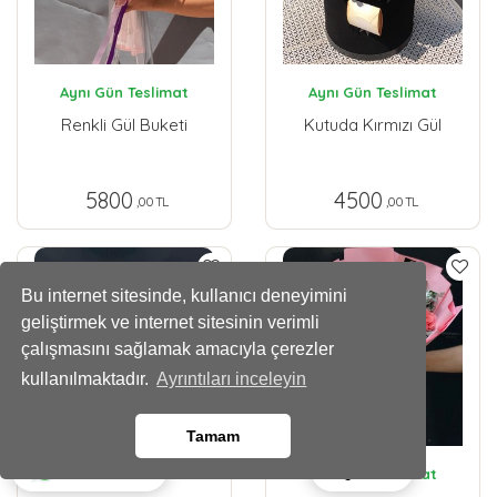
Aynı Gün Teslimat
Aynı Gün Teslimat
Renkli Gül Buketi
Kutuda Kırmızı Gül
5800
4500
,00 TL
,00 TL
Bu internet sitesinde, kullanıcı deneyimini
geliştirmek ve internet sitesinin verimli
çalışmasını sağlamak amacıyla çerezler
kullanılmaktadır.
Ayrıntıları inceleyin
Tamam
Ara
Whatsapp
Aynı Gün Teslimat
Aynı Gün Teslimat