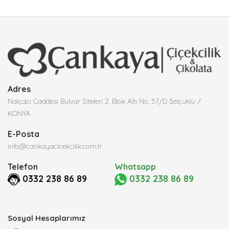
Adres
Nalçacı Caddesi Bulvar Siteleri 2. Blok Altı No. 57/D Selçuklu /
KONYA
E-Posta
info@cankayacicekcilik.com.tr
Telefon
Whatsapp
0332 238 86 89
0332 238 86 89
Sosyal Hesaplarımız