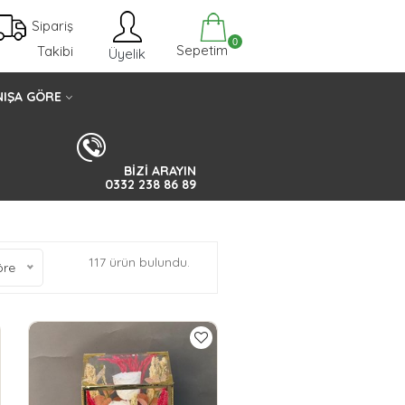
Sipariş
0
Sepetim
Takibi
Üyelik
IŞA GÖRE
BİZİ ARAYIN
0332 238 86 89
117 ürün bulundu.
öre