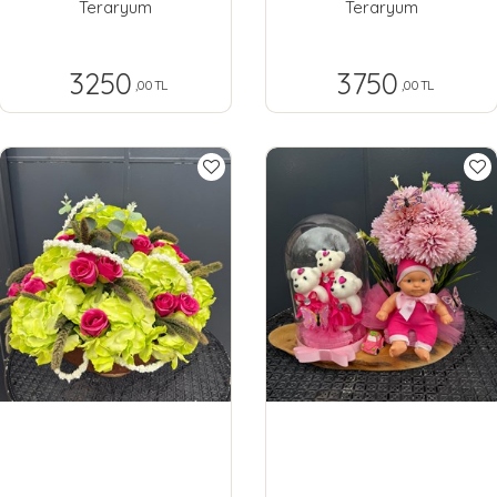
Teraryum
Teraryum
3250
3750
,00 TL
,00 TL