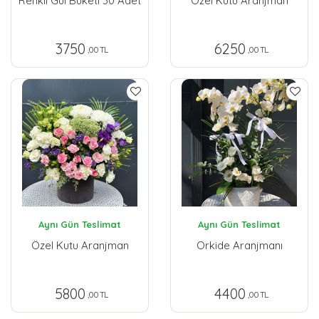
Renkli Gül Buketi 30 Adet
Özel Kutu Aranjman
3750
6250
,00 TL
,00 TL
Aynı Gün Teslimat
Aynı Gün Teslimat
Özel Kutu Aranjman
Orkide Aranjmanı
5800
4400
,00 TL
,00 TL