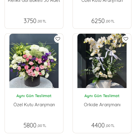
Renkli Gül Buketi 30 Adet
Özel Kutu Aranjman
3750
6250
,00 TL
,00 TL
Aynı Gün Teslimat
Aynı Gün Teslimat
Özel Kutu Aranjman
Orkide Aranjmanı
5800
4400
,00 TL
,00 TL