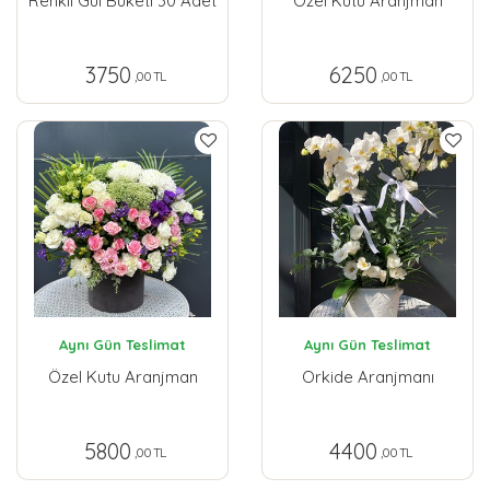
Renkli Gül Buketi 30 Adet
Özel Kutu Aranjman
3750
6250
,00 TL
,00 TL
Aynı Gün Teslimat
Aynı Gün Teslimat
Özel Kutu Aranjman
Orkide Aranjmanı
5800
4400
,00 TL
,00 TL