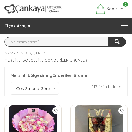
0
Sepetim
Çiçek Arayın
ANASAYFA
ÇIÇEK
MERSINLI BÖLGESINE GÖNDERILEN ÜRÜNLER
Mersinli bölgesine gönderilen ürünler
117 ürün bulundu.
Çok Satana Göre