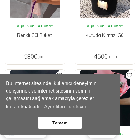
Aynı Gün Teslimat
Aynı Gün Teslimat
Renkli Gül Buketi
Kutuda Kırmızı Gül
5800
4500
,00 TL
,00 TL
Bu internet sitesinde, kullanıcı deneyimini
geliştirmek ve internet sitesinin verimli
çalışmasını sağlamak amacıyla çerezler
kullanılmaktadır.
Ayrıntıları inceleyin
Tamam
Ara
Whatsapp
Aynı Gün Teslimat
Aynı Gün Teslimat