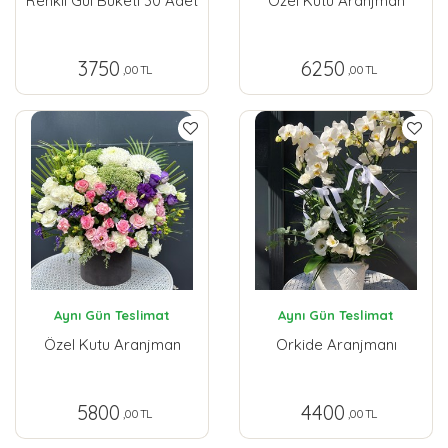
Renkli Gül Buketi 30 Adet
Özel Kutu Aranjman
3750
6250
,00 TL
,00 TL
Aynı Gün Teslimat
Aynı Gün Teslimat
Özel Kutu Aranjman
Orkide Aranjmanı
5800
4400
,00 TL
,00 TL