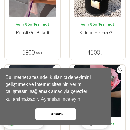
Aynı Gün Teslimat
Aynı Gün Teslimat
Renkli Gül Buketi
Kutuda Kırmızı Gül
5800
4500
,00 TL
,00 TL
Bu internet sitesinde, kullanıcı deneyimini
geliştirmek ve internet sitesinin verimli
çalışmasını sağlamak amacıyla çerezler
kullanılmaktadır.
Ayrıntıları inceleyin
Tamam
Ara
Whatsapp
Aynı Gün Teslimat
Aynı Gün Teslimat