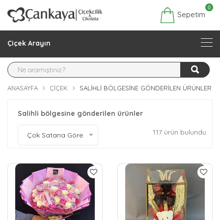
0
Sepetim
Çiçek Arayın
ANASAYFA
ÇIÇEK
SALIHLI BÖLGESINE GÖNDERILEN ÜRÜNLER
Salihli bölgesine gönderilen ürünler
117 ürün bulundu.
Çok Satana Göre