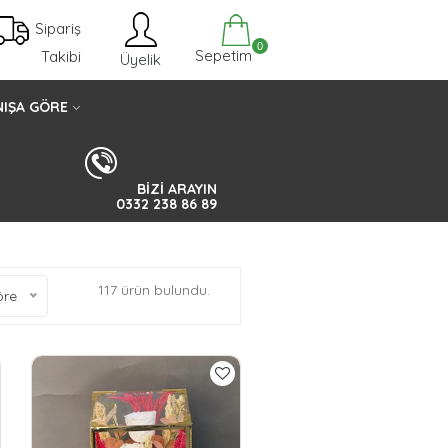
Sipariş
0
Sepetim
Takibi
Üyelik
IŞA GÖRE
BİZİ ARAYIN
0332 238 86 89
117 ürün bulundu.
öre