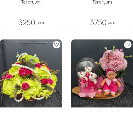
Teraryum
Teraryum
3250
3750
,00 TL
,00 TL