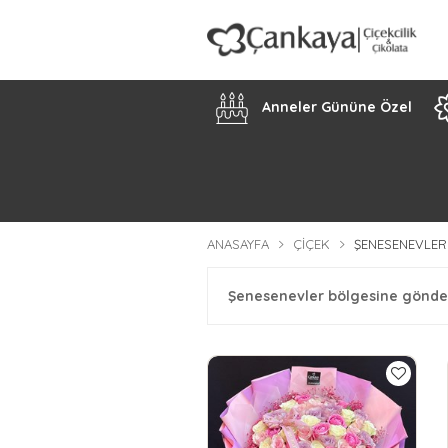
Anneler Gününe Özel
ANASAYFA
ÇIÇEK
ŞENESENEVLER
Şenesenevler bölgesine gönder