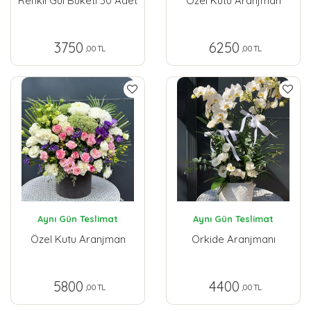
Renkli Gül Buketi 30 Adet
Özel Kutu Aranjman
3750
6250
,00 TL
,00 TL
Aynı Gün Teslimat
Aynı Gün Teslimat
Özel Kutu Aranjman
Orkide Aranjmanı
5800
4400
,00 TL
,00 TL