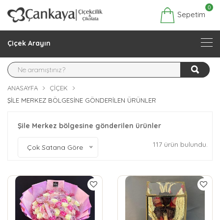
0
Sepetim
Çiçek Arayın
ANASAYFA
ÇIÇEK
ŞILE MERKEZ BÖLGESINE GÖNDERILEN ÜRÜNLER
Şile Merkez bölgesine gönderilen ürünler
117 ürün bulundu.
Çok Satana Göre