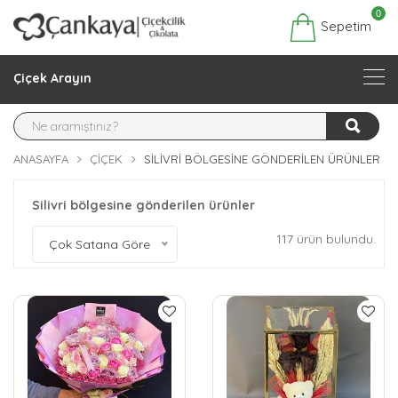
0
Sepetim
Çiçek Arayın
ANASAYFA
ÇIÇEK
SILIVRI BÖLGESINE GÖNDERILEN ÜRÜNLER
Silivri bölgesine gönderilen ürünler
117 ürün bulundu.
Çok Satana Göre