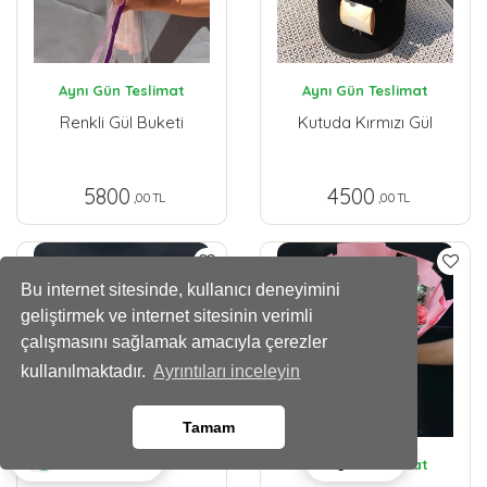
Aynı Gün Teslimat
Aynı Gün Teslimat
Renkli Gül Buketi
Kutuda Kırmızı Gül
5800
4500
,00 TL
,00 TL
Bu internet sitesinde, kullanıcı deneyimini
geliştirmek ve internet sitesinin verimli
çalışmasını sağlamak amacıyla çerezler
kullanılmaktadır.
Ayrıntıları inceleyin
Tamam
Ara
Whatsapp
Aynı Gün Teslimat
Aynı Gün Teslimat